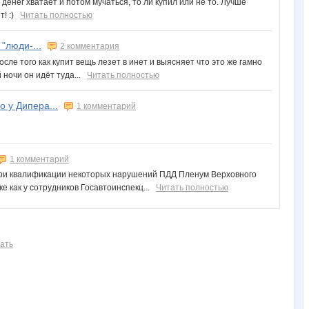
о денег хватает и потом мучаться, то ли купил или не то. Лучше
т! :)
Читать полностью
"люди-...
2 комментария
осле того как купит вещь лезет в инет и выясняет что это же гамно
й ночи он идёт туда...
Читать полностью
о у Дипера...
1 комментарий
1 комментарий
при квалификации некоторых нарушений ПДД Пленум Верховного
е как у сотрудников Госавтоинспекц...
Читать полностью
ать