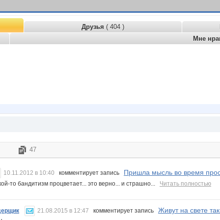
Друзья
( 404 )
Мне нра
47
Пришла мысль во время просм
10.11.2012 в 10:40
комментирует запись
...какой-то бандитизм процветает... это верно... и страшно...
Читать полностью
Живут на свете так
дерщик
21.08.2015 в 12:47
комментирует запись