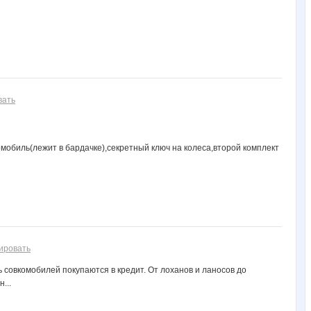
вать
мобиль(лежит в бардачке),секретный ключ на колеса,второй комплект
ировать
 совкомобилей покупаются в кредит. От лоханов и ланосов до
...