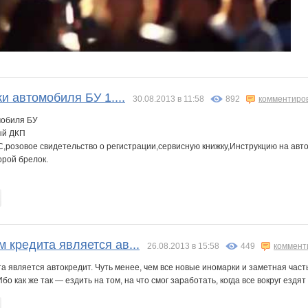
и автомобиля БУ 1....
30.08.2013 в 11:58
892
комментиро
мобиля БУ
ый ДКП
,розовое свидетельство о регистрации,сервисную книжку,Инструкцию на авто
орой брелок.
 кредита является ав...
26.08.2013 в 15:58
449
коммент
 является автокредит. Чуть менее, чем все новые иномарки и заметная часть
о как же так — ездить на том, на что смог заработать, когда все вокруг ездят н