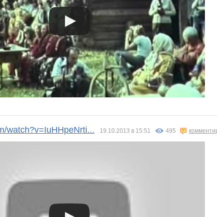
/watch?v=IuHHpeNrti...
19.10.2013 в 15:51
495
комменти