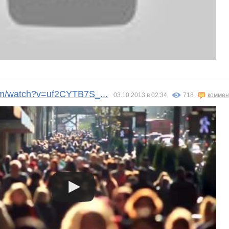
m/watch?v=uf2CYTB7S_...
03.10.2013 в 02:34
718
коммен