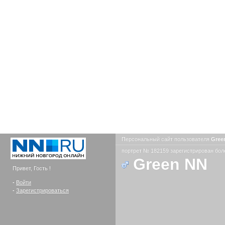
Персональный сайт пользователя
Gree
портрет № 182159 зарегистрирован боле
Green NN
Привет, Гость !
-
Войти
-
Зарегистрироваться