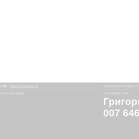
n NN
:
klotik52.www.nn.ru
пользователь имеет с
е 1 года назад
настоящее имя:
Григор
007 64