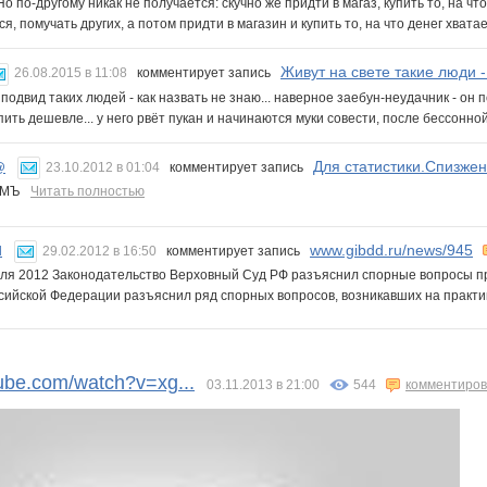
 Но по-другому никак не получается: скучно же придти в магаз, купить то, на чт
я, помучать других, а потом придти в магазин и купить то, на что денег хватае
Живут на свете такие люди - 
26.08.2015 в 11:08
комментирует запись
подвид таких людей - как назвать не знаю... наверное заебун-неудачник - он п
ить дешевле... у него рвёт пукан и начинаются муки совести, после бессонно
Для статистики.Спизжен
@
23.10.2012 в 01:04
комментирует запись
зьМЪ
Читать полностью
www.gibdd.ru/news/945
N
29.02.2012 в 16:50
комментирует запись
ля 2012 Законодательство Верховный Суд РФ разъяснил спорные вопросы 
сийской Федерации разъяснил ряд спорных вопросов, возникавших на практик
ube.com/watch?v=xg...
03.11.2013 в 21:00
544
комментиров