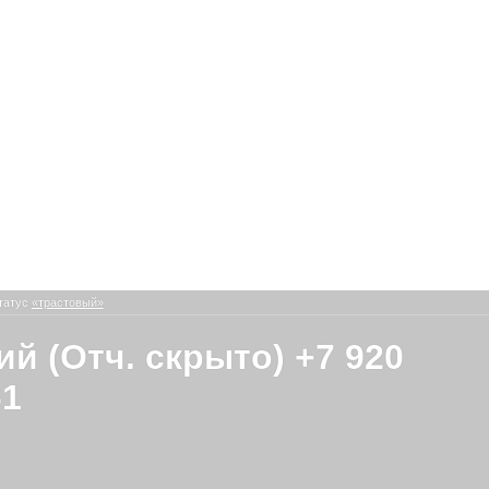
татус
«трастовый»
ий (Отч. скрыто) +7 920
61