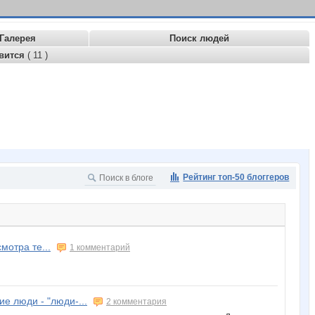
Галерея
Поиск людей
вится
( 11 )
Рейтинг топ-50 блоггеров
отра те...
1 комментарий
ие люди - "люди-...
2 комментария