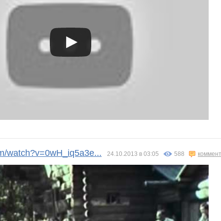
m/watch?v=0wH_iq5a3e...
24.10.2013 в 03:05
588
коммент