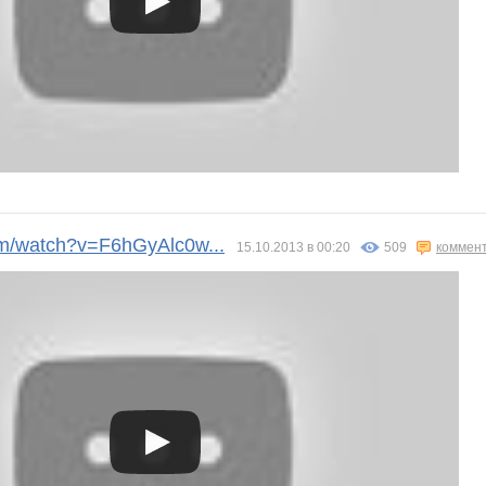
m/watch?v=F6hGyAlc0w...
15.10.2013 в 00:20
509
коммен