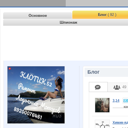
Блог
( 92 )
Основное
Шпионаж
Блог
49
3,14
..........
Химик-я