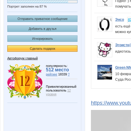
Годно! :)
помучатьс
Портрет заполнен на 87 %
Отправить приватное сообщение
Энсо
есть ещё 
Добавить в друзья
можно куп
Игнорировать
Эгоистк
Сделать подарок
идиоти
Автофорум главный
популярность:
Green N
512 место
10 февра
рейтинг
18339
?
Суда Рос
Привилегированный
пользователь
12
уровня
https://www.yout