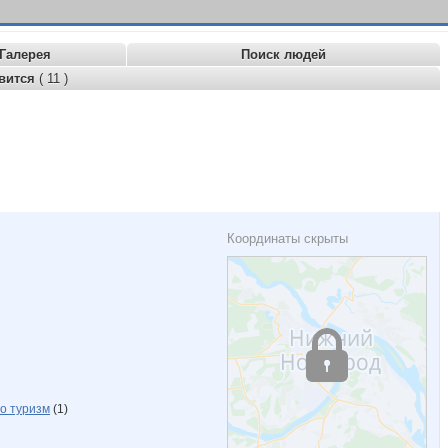
Галерея
Поиск людей
вится
( 11 )
Координаты скрыты
о туризм
(1)