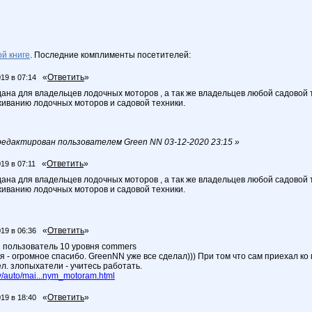
ой книге
. Последние комплименты посетителей:
«
Ответить
»
019 в 07:14
дана для владельцев лодочных моторов , а так же владельцев любой садовой т
живанию лодочных моторов и садовой техники.
едактирован пользователем Green NN 03-12-2020 23:15 »
«
Ответить
»
19 в 07:11
дана для владельцев лодочных моторов , а так же владельцев любой садовой т
живанию лодочных моторов и садовой техники.
«
Ответить
»
019 в 06:36
 пользователь 10 уровня commers
 - огромное спасибо. GreenNN уже все сделал))) При том что сам приехал ко 
л. злопыхатели - учитесь работать.
/auto/mai...nym_motoram.html
«
Ответить
»
019 в 18:40