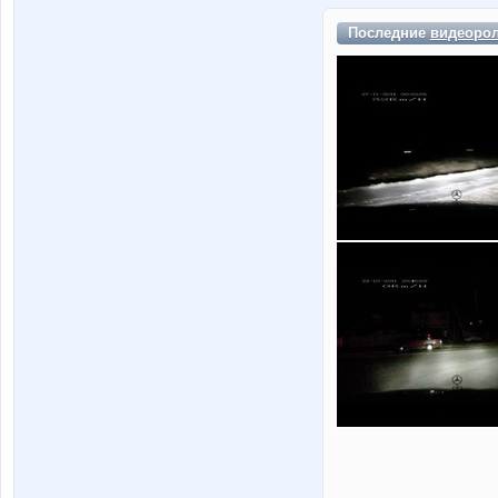
Последние
видеоро