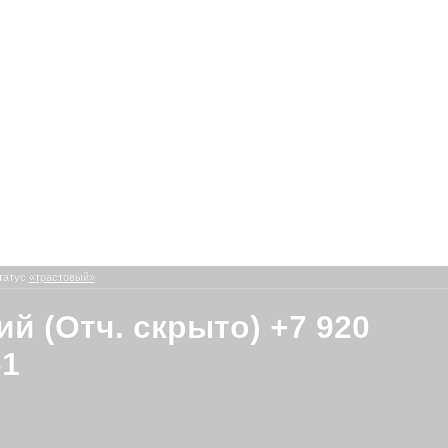
татус
«трастовый»
ий (Отч. скрыто) +7 920
61