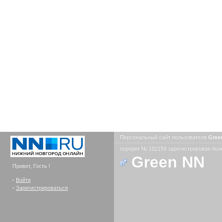
Персональный сайт пользователя
Gree
портрет № 182159 зарегистрирован боле
Green NN
Привет, Гость !
-
Войти
-
Зарегистрироваться