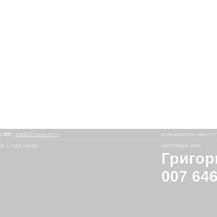
n NN
:
klotik52.www.nn.ru
пользователь имеет с
е 1 года назад
настоящее имя:
Григор
007 64