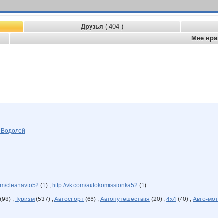
Друзья
( 404 )
Мне нра
я
Водолей
com/cleanavto52
(1) ,
http://vk.com/autokomissionka52
(1)
(98) ,
Туризм
(537) ,
Автоспорт
(66) ,
Автопутешествия
(20) ,
4х4
(40) ,
Авто-мот