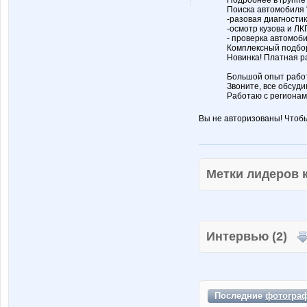
Подробнее в группе
Поиска автомобиля "
-разовая диагности
-осмотр кузова и ЛК
- проверка автомоби
Комплексный подбор
Новинка! Платная р
Большой опыт работ
Звоните, все обсуди
Работаю с регионам
Вы не авторизованы! Чтоб
Метки лидеров
Интервью (2)
Последние
фотогра