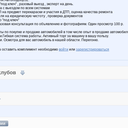
 vk Автоподбор52.
под ключ" , разовый выезд , эксперт на день.
ка с выездом по всем системам
П на предмет перекараски и участия в ДТП, оценка качества ремонта
ля на юридическую чистоту , проверка документов
 "под ключ"
азовая консультация по объявлению и фотографиям. Один просмотр 100 р.
ы по покупке и продаже автомобилей в том числе опыт в продаже автомобил
м.Гибкая система работы. Активный торг за машину в вашу пользу.
и. Осмотра для вас автомобиль в нашей области. Перегоню.
ы оставить комплимент необходимо
войти
или
зарегистрироваться
 клубов
фии