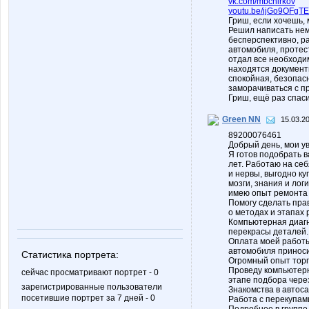
vk.com/mbchirkov
youtu.be/ijGo9OFgTE
Гриш, если хочешь, 
Решил написать немн
бесперспективно, р
автомобиля, протес
отдал все необходим
находятся документы
спокойная, безопасн
заморачиваться с п
Гриш, ещё раз спаси
Green NN
15.03.2
89200076461
Добрый день, мои у
Я готов подобрать 
лет. Работаю на себ
и нервы, выгодно к
мозги, знания и ло
имею опыт ремонта 
Помогу сделать прав
о методах и этапах 
Компьютерная диагн
перекрасы деталей.
Оплата моей работы 
автомобиля приноси
Статистика портрета:
Огромный опыт торг
Проведу компьютерн
сейчас просматривают портрет - 0
этапе подбора чере
зарегистрированные пользователи
Знакомства в автос
посетившие портрет за 7 дней - 0
Работа с перекупами