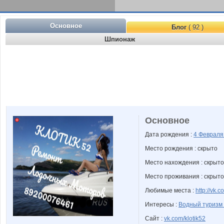
Основное
Блог
( 92 )
Шпионаж
Основное
Дата рождения :
4 Феврал
Место рождения : скрыто
Место нахождения : скрыто
Место проживания : скрыто
Любимые места :
http://vk.
Интересы :
Водный туризм
Сайт :
vk.com/klotik52