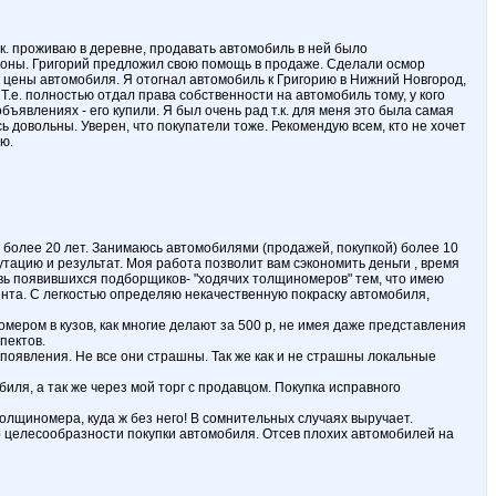
.к. проживаю в деревне, продавать автомобиль в ней было
алоны. Григорий предложил свою помощь в продаже. Сделали осмор
 цены автомобиля. Я отогнал автомобиль к Григорию в Нижний Новгород,
.е. полностью отдал права собственности на автомобиль тому, у кого
бъявлениях - его купили. Я был очень рад т.к. для меня это была самая
 довольны. Уверен, что покупатели тоже. Рекомендую всем, кто не хочет
ю.
более 20 лет. Занимаюсь автомобилями (продажей, покупкой) более 10
утацию и результат. Моя работа позволит вам сэкономить деньги , время
овь появившихся подборщиков- "ходячих толщиномеров" тем, что имею
ента. С легкостью определяю некачественную покраску автомобиля,
мером в кузов, как многие делают за 500 р, не имея даже представления
пектов.
появления. Не все они страшны. Так же как и не страшны локальные
ля, а так же через мой торг с продавцом. Покупка исправного
лщиномера, куда ж без него! В сомнительных случаях выручает.
о целесообразности покупки автомобиля. Отсев плохих автомобилей на