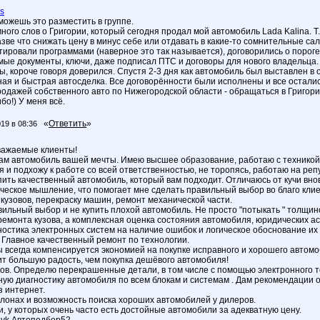
s
можешь это разместить в группе.
ого слов о Григории, который сегодня продал мой автомобиль Lada Kalina. Т
азве что снижать цену в минус себе или отдавать в какие-то сомнительные с
тировали программами (наверное это так называется), договорились о пороге
ые документы, ключи, даже подписал ПТС и договоры для нового владельца. Т
, короче говоря доверился. Спустя 2-3 дня как автомобиль был выставлен в о
ая и быстрая автосделка. Все договорённости были исполнены и все остались
родажей собственного авто по Нижегородской области - обращаться в Григори
бо!) У меня всё.
«
Ответить
»
019 в 08:36
важаемые клиенты!
вам автомобиль вашей мечты. Имею высшее образование, работаю с техникой 
я и подхожу к работе со всей ответственностью, не торопясь, работаю на реп
упить качественный автомобиль, который вам подходит. Отличаюсь от кучи вн
гическое мышление, что помогает мне сделать правильный выбор во благо кли
кузовов, перекраску машин, ремонт механической части.
ильный выбор и не купить плохой автомобиль. Не просто "потыкать " толщино
ремонта кузова, а комплексная оценка состояния автомобиля, юридических ас
остика электронных систем на наличие ошибок и логическое обоснование их 
 Главное качественный ремонт по технологии.
всегда компенсируется экономией на покупке исправного и хорошего автомоби
т большую радость, чем покупка дешёвого автомобиля!
ов. Определю перекрашенные детали, в том числе с помощью электронного то
ую диагностику автомобиля по всем блокам и системам . Дам рекомендации 
з интернет.
алонах и возможность поиска хороших автомобилей у дилеров.
, у которых очень часто есть достойные автомобили за адекватную цену.