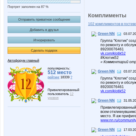
Портрет заполнен на 87 %
Комплименты
Отправить приватное сообщение
102 комплиментов в гостев
Добавить в друзья
Green NN
03.07.2
Игнорировать
Группа "Клотик" соз
по ремонту и обслу
89200076461
Сделать подарок
vk.com/klotik52
#Клотик52
Автофорум главный
« Комментарий отр
популярность:
Green NN
03.07.20
512 место
рейтинг
18339
?
Группа "Клотик" соз
по ремонту и обслу
89200076461
Привилегированный
vk.com/klotik52
пользователь
12
уровня
Green NN
31.05.2
Привилегированный
всем откликнувшимся
место. Я аж прифиге
www.nn.ru/community
Green NN
17.03.2