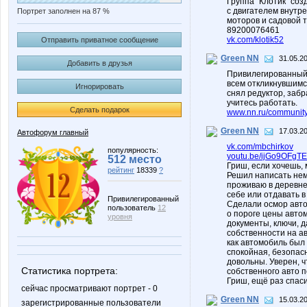
Группа "Клотик" соз
с двигателем внутр
Портрет заполнен на 87 %
моторов и садовой т
89200076461
vk.com/klotik52
Отправить приватное сообщение
Green NN
31.05.2
Добавить в друзья
Привилегированный
всем откликнувшимся
Игнорировать
снял редуктор, забр
учитесь работать.
Сделать подарок
www.nn.ru/community
Green NN
17.03.2
Автофорум главный
vk.com/mbchirkov
популярность:
youtu.be/ijGo9OFgTE
512 место
Гриш, если хочешь, 
рейтинг
18339
?
Решил написать немн
проживаю в деревне
себе или отдавать 
Привилегированный
Сделали осмор авто
пользователь
12
о пороге цены авто
уровня
документы, ключи, д
собственности на ав
как автомобиль был 
спокойная, безопас
довольны. Уверен, ч
Статистика портрета:
собственного авто п
Гриш, ещё раз спаси
сейчас просматривают портрет - 0
Green NN
15.03.2
зарегистрированные пользователи