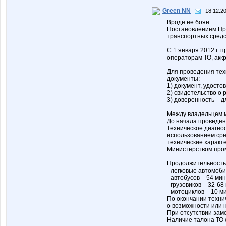
Green NN
18.12.20
Вроде не боян.
Постановлением Пр
транспортных средс
С 1 января 2012 г. 
операторам ТО, ак
Для проведения тех
документы:
1) документ, удост
2) свидетельство о 
3) доверенность – 
Между владельцем м
До начала проведен
Техническое диагно
использованием сре
технические характ
Министерством про
Продолжительность
- легковые автомоби
- автобусов – 54 мин
- грузовиков – 32-6
- мотоциклов – 10 м
По окончании техни
о возможности или 
При отсутствии зам
Наличие талона ТО 