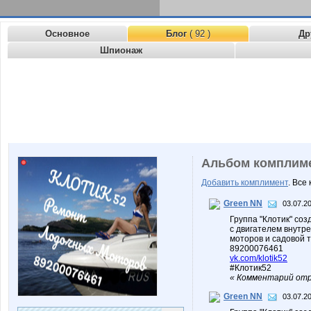
Основное
Блог
( 92 )
Др
Шпионаж
Альбом комплим
Добавить комплимент
. Все
Green NN
03.07.2
Группа "Клотик" соз
с двигателем внутр
моторов и садовой т
89200076461
vk.com/klotik52
#Клотик52
« Комментарий отр
Green NN
03.07.20