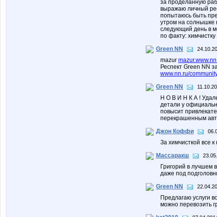
за проделанную раб
выражаю личный респ
попытаюсь быть пре
утром на солнышке п
следующий день в мо
по факту: химчистку
Green NN
24.10.2
mazur
mazur.www.nn.
Респект Green NN за
www.nn.ru/community
Green NN
11.10.20
Н О В И Н К А ! Уда
детали у официальн
повысит привлекате
перекрашенным авт
Джон Коффи
06.
За химчисткой все к
Массаракш
23.05
Григорий в лучшем в
даже под подголовника
Green NN
22.04.2
Предлагаю услуги во
можно перевозить гр