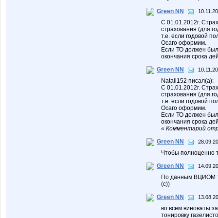
Green NN
10.11.20
С 01.01.2012г. Стра
страхования (для го
т.е. если годовой п
Осаго оформим.
Если ТО должен был 
окончания срока де
Green NN
10.11.20
Natali152 писал(а):
С 01.01.2012г. Стра
страхования (для го
т.е. если годовой п
Осаго оформим.
Если ТО должен был 
окончания срока де
« Комментарий отр
Green NN
28.09.20
Чтобы полноценно т
Green NN
14.09.20
По данным ВЦИОМ то
(c))
Green NN
13.08.20
во всем виноваты з
тонировку газелист