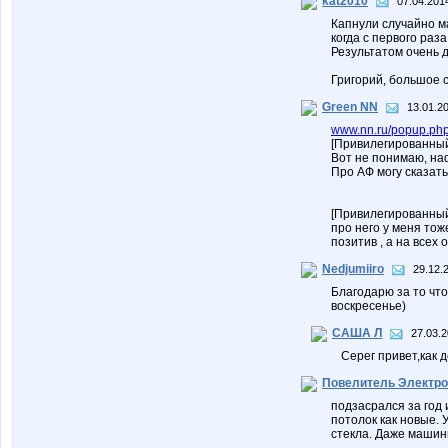
kat2010
07.04.201
Капнули случайно м
когда с первого раз
Результатом очень 
Григорий, большое 
Green NN
13.01.2
www.nn.ru/popup.php
[Привилегированный
Вот не понимаю, наф
Про АФ могу сказат
[Привилегированный 
про него у меня тож
позитив , а на всех
Nedjumiiro
29.12.
Благодарю за то что
воскресенье)
САША Л
27.03.2
Серег привет,как 
Повелитель Электр
подзасрался за год 
потолок как новые. 
стекла. Даже машинк