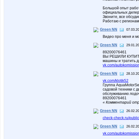
Большой опыт работ
официальных дилеро
Звоните, все обсуди
Работаю с регионам
Green NN
07.03.2
Видео про меня и м
Green NN
29.01.2
89200076461
ВЫ РЕШИЛИ КУПИТЬ
машины и тратить 
vk.com/autokomissio
Green NN
28.10.2
vk.com/klotik52
Группа AquaMotorSe
садовой техники с д
обслуживанию лодоч
89200076461
« Комментарий отр
Green NN
26.02.2
check-check.ru/pu
Green NN
26.02.2
vk.com/autokomissio