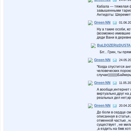
Кабала — тяжелая ф
завышенными тариф
Антидоты: Шеремет
Green NN
01.06.20
Ну а такие особи, к
(возможно имевшие 
дяди Вани в деревне
BuLDOZERizDUSTA
Бгг... Грин, ты прям
Green NN
24.05.20
"Когда спустится ан
человеческих пороков
случае))))))))Байке
Green NN
11.05.20
А вообще,интернет 
виртуально,друг на 
реальных дел нет,кр
Green NN
20.04.20
До боли в сердце см
описанная в статья
отменной частью , н
существует , не мили
,а ездить на бмв хот