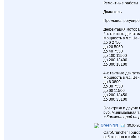
Ремонтные работы
Двигатель
Промывка, регулиро
Дефектация мотора 
2-х тактные двигате
Мощность в л.с. Цен
до 6 2750
до 20 5050
до 40 7550
до 100 11500
до 200 13400
до 300 18100
4-х тактные двигате
Мощность в л.с. Цен
до 6 3800
до 30 7550
до 60 11500
до 200 18450
до 300 35100
Электрика и другие 
руб. Минимальная т
« Комментарий отр
Green NN
30.05.2
CarpCruncher Григо
собственно в сабже