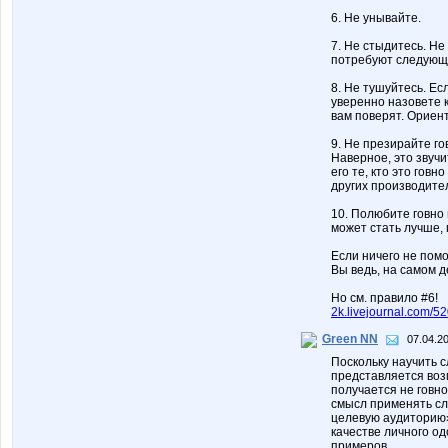
6. Не унывайте.
7. Не стыдитесь. Не
потребуют следующе
8. Не тушуйтесь. Ес
уверенно назовете к
вам поверят. Ориент
9. Не презирайте го
Наверное, это звучи
его те, кто это говн
других производите
10. Полюбите говно 
может стать лучше, 
Если ничего не помо
Вы ведь, на самом д
Но см. правило #6!
2k.livejournal.com/5
Green NN
07.04.20
Поскольку научить 
представляется возм
получается не говно
смысл применять сл
целевую аудиторию»
качестве личного од
примеров.