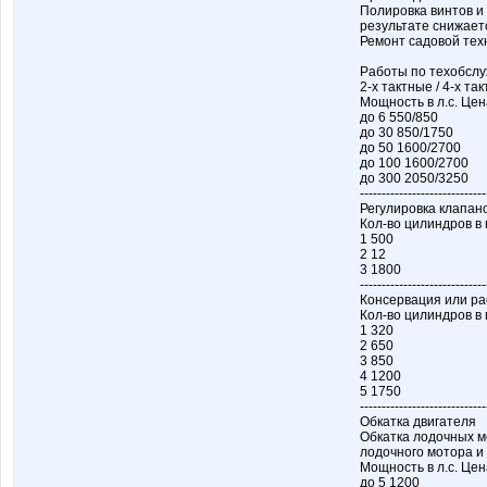
Полировка винтов и
результате снижаетс
Ремонт садовой тех
Работы по техобслу
2-х тактные / 4-х та
Мощность в л.с. Цен
до 6 550/850
до 30 850/1750
до 50 1600/2700
до 100 1600/2700
до 300 2050/3250
-----------------------------
Регулировка клапано
Кол-во цилиндров в 
1 500
2 12
3 1800
-----------------------------
Консервация или ра
Кол-во цилиндров в 
1 320
2 650
3 850
4 1200
5 1750
-----------------------------
Обкатка двигателя
Обкатка лодочных м
лодочного мотора и
Мощность в л.с. Цен
до 5 1200