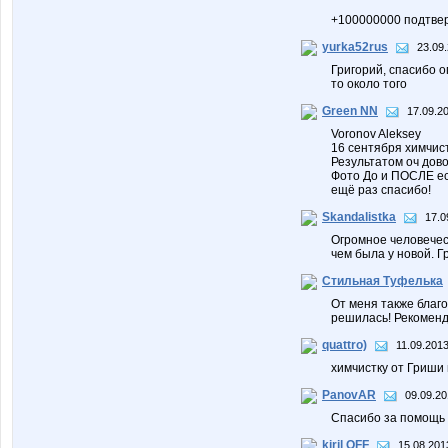
+100000000 подтве
yurka52rus
23.09.
Григорий, спасибо о
то около того
Green NN
17.09.2
Voronov Aleksey
16 сентября химчист
Результатом оч дов
Фото До и ПОСЛЕ ест
ещё раз спасибо!
Skandalistka
17.0
Огромное человече
чем была у новой. Гр
Стильная Туфелька
От меня также благ
решилась! Рекоменд
quattro)
11.09.2013
химчистку от Гриши 
PanovAR
09.09.20
Спасибо за помощь п
kiril OFF
15.08.201