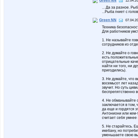
Green NN
12.04.20
... Да за разное. Ры
...Рыба гниет с голо
Green NN
07.04.20
Техника безопаснос
Для работников умс
1. Не называйте гов
сотрудников из отде
2. Не думайте о гов
есть положительные 
отрицательные качес
найти ни того, ни д
пригодились).
3. Не думайте, что в
восемьсот лет назад
звучит. Но суть цив
беспрепятственно во
4. Не обманывайте 
заключается в том, 
да еще и гордятся э
Антониони или кем-т
считает себя умнее 
5. Не старайтесь. 
икебану, но потреби
уменьшаете свою выр