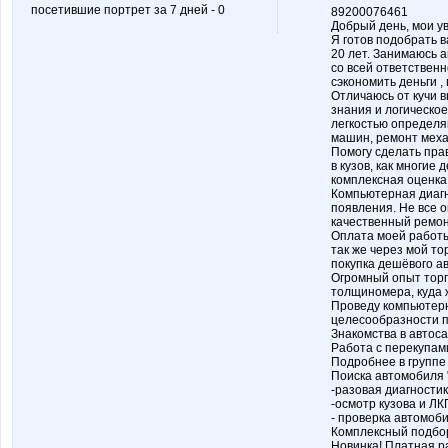
посетившие портрет за 7 дней - 0
89200076461
Добрый день, мои у
Я готов подобрать 
20 лет. Занимаюсь а
со всей ответственн
сэкономить деньги ,
Отличаюсь от кучи 
знания и логическо
легкостью определя
машин, ремонт меха
Помогу сделать пра
в кузов, как многие
комплексная оценка
Компьютерная диагн
появления. Не все 
качественный ремон
Оплата моей работы
так же через мой т
покупка дешёвого а
Огромный опыт торг
толщиномера, куда ж
Проведу компьютерн
целесообразности п
Знакомства в автос
Работа с перекупами
Подробнее в группе
Поиска автомобиля "
-разовая диагности
-осмотр кузова и ЛК
- проверка автомоби
Комплексный подбор
Новинка! Платная р