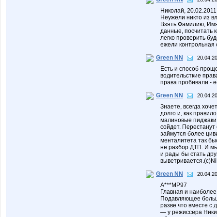
Николай, 20.02.2011
Неужели никто из в
Взять Фамилию, Имя
данные, посчитать к
легко проверить буде
ежели контрольная с
Green NN
20.04.20
Есть и способ прощ
водительсткие права
права пробивали - е
Green NN
20.04.20
Знаете, всегда хоч
долго и, как правил
малиновые пиджаки, 
сойдет. Перестанут
займутся более цив
менталитета так быс
не разбор ДТП. И мы
и рады бы стать друг
выветривается.(с)Nik
Green NN
20.04.20
А***МР97
Главная и наиболее
Подавляющее больши
разве что вместе с
— у режиссера Ники