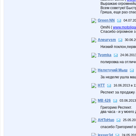
Выражаю огромнейшу
Всем советую! Быстр
Гриша, еще раз спас
Green NN
04.07.2
OmiN (
www.motoliga
Спасибо огромное за 
Aneurysm
30.06.2
Низкий поклон,перво
Tyomka
24.06.2013
полировка на отлич
Нелетучий Мыш
За неделю ушла маш
HTT
16.06.2013 в 1
Респект за продажу а
MB 426
03.06.2013
Григорию Респект.
два часа - и у моего
AHToHuo
25.05.20
спасибо Григорию! о
lexxer3d
24.05.201