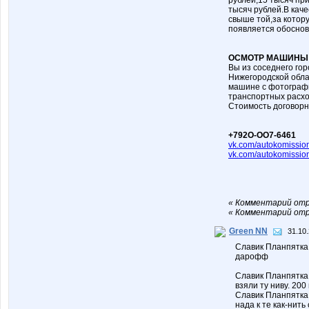
рублей,15 тысяч при
тысяч рублей.В кач
свыше той,за котор
появляется обоснов
ОСМОТР МАШИНЫ 
Вы из соседнего го
Нижегородской обла
машине с фотографи
транспортных расхо
Стоимость договорн
+792О-ОО7-6461
vk.com/autokomissio
vk.com/autokomissi
« Комментарий отр
« Комментарий отр
Green NN
31.10.
Славик Планпятка 
дарофф
Славик Планпятка 
взяли ту ниву. 20
Славик Планпятка 
нада к те как-нить