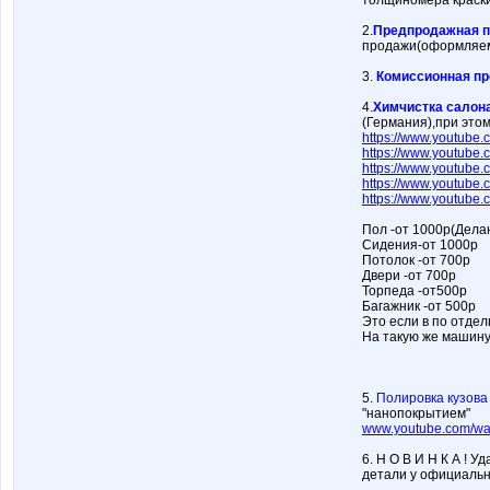
толщиномера краски
2.
Предпродажная п
продажи(оформляем 
3.
Комиссионная п
4.
Химчистка салон
(Германия),при это
https://www.youtub
https://www.youtube
https://www.youtube
https://www.youtube
https://www.youtub
Пол -от 1000р(Делаю
Сидения-от 1000р
Потолок -от 700р
Двери -от 700р
Торпеда -от500р
Багажник -от 500р
Это если в по отдел
На такую же машину
5.
Полировка кузова
"нанопокрытием"
www.youtube.com/wa
6. Н О В И Н К А ! 
детали у официальн