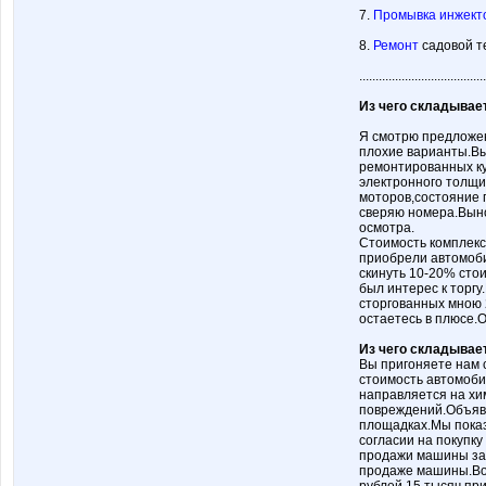
7.
Промывка инжект
8.
Ремонт
садовой т
.......................................
Из чего складывае
Я смотрю предложе
плохие варианты.Вы
ремонтированных ку
электронного толщи
моторов,состояние 
сверяю номера.Вын
осмотра.
Стоимость комплекс
приобрели автомоби
скинуть 10-20% сто
был интерес к торг
сторгованных мною 2
остаетесь в плюсе.
Из чего складывае
Вы пригоняете нам 
стоимость автомоб
направляется на хи
повреждений.Объяв
площадках.Мы пока
согласии на покупк
продажи машины за 
продаже машины.Воз