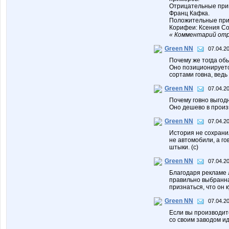
Отрицательные прим
Франц Кафка.
Положительные прим
Корифеи: Ксения Соб
« Комментарий отр
Green NN
07.04.20
Почему же тогда обы
Оно позиционируетс
сортами говна, ведь
Green NN
07.04.20
Почему говно выгод
Оно дешево в произ
Green NN
07.04.20
История не сохрани
не автомобили, а го
штыки. (с)
Green NN
07.04.20
Благодаря рекламе 
правильно выбранна
признаться, что он к
Green NN
07.04.20
Если вы производите
со своим заводом ид