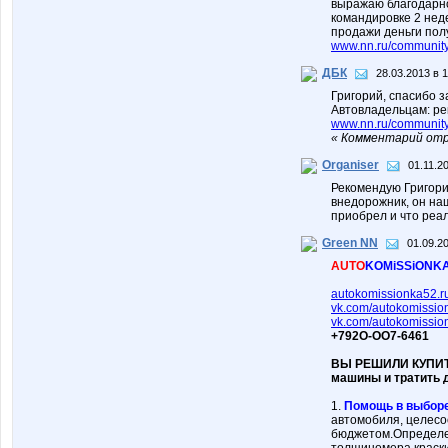
выражаю благодарнос
командировке 2 нед
продажи деньги пол
www.nn.ru/communit
ДБК
28.03.2013 в 
Григорий, спасибо 
Автовладельцам: рек
www.nn.ru/communit
« Комментарий отр
Organiser
01.11.2
Рекомендую Григория
внедорожник, он наш
приобрел и что реа
Green NN
01.09.2
AUTO
KOMiSSiONK
autokomissionka52.r
vk.com/autokomissi
vk.com/autokomissio
+792О-ОО7-6461
ВЫ РЕШИЛИ КУПИТ
машины и тратить 
1.
Помощь в выбор
автомобиля, целесо
бюджетом.Определен