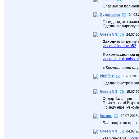
Спасибо за полировк
Худенький
14.08.
Граждане, это разво
Сделал полировку ф
Green NN
24.07.2
Заходите в группу 
vk.com/cleanavto52
По комиссионной 
vk.com/autokomissio
« Комментарий отр
clubflex
16.07.2013
Сделал быстро и ка
Green NN
15.07.2
Фёдор Таланцев
Привет всем! Выраж
Приеду еще. Рекоме
Verner
10.07.2013 
Благодарю за прове
Green NN
04.07.2
kashirin-denis (
www.m