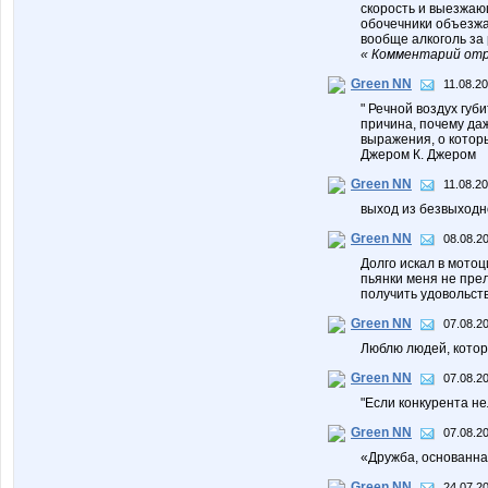
скорость и выезжающ
обочечники объезжа
вообще алкоголь за
« Комментарий отр
Green NN
11.08.20
" Речной воздух губи
причина, почему даж
выражения, о котор
Джером К. Джером
Green NN
11.08.20
выход из безвыходно
Green NN
08.08.20
Долго искал в мотоц
пьянки меня не пре
получить удовольст
Green NN
07.08.20
Люблю людей, которы
Green NN
07.08.20
"Если конкурента не
Green NN
07.08.20
«Дружба, основанна
Green NN
24.07.20