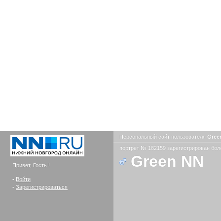
Персональный сайт пользователя
Gree
портрет № 182159 зарегистрирован боле
Green NN
Привет, Гость !
-
Войти
-
Зарегистрироваться