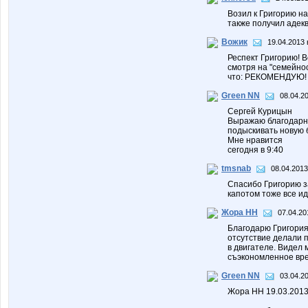
Возил к Григорию н
также получил адекв
Вожик
19.04.2013 
Респект Григорию! В
смотря на "семейно
что: РЕКОМЕНДУЮ!
Green NN
08.04.2
Сергей Курицын
Выражаю благодарно
подыскивать новую б
Мне нравится
сегодня в 9:40
tmsnab
08.04.2013
Спасибо Григорию з
капотом тоже все ид
Жора НН
07.04.20
Благодарю Григория
отсутствие делали 
в двигателе. Видел
съэкономленное вр
Green NN
03.04.2
Жора НН 19.03.201