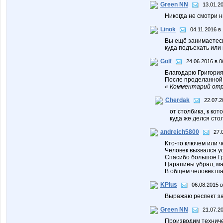
Green NN
13.01.2
Никогда не смотри н
Linok
04.11.2016 в
Вы ещё занимаетесь
куда подъехать или
Golf
24.06.2016 в 0
Благодарю Григория
После проделанной р
« Комментарий отре
Cherdak
22.07.2
от столбика, к кот
куда же делся сто
andreich5800
27.
Кто-то ключем или ч
Человек вызвался у
Спасибо большое Гр
Царапины убрал, ма
В общем человек ша
KPlus
06.08.2015 в
Выражаю респект за
Green NN
21.07.2
Производим техниче