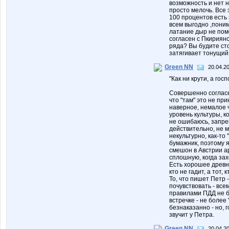
возможность и нет н
просто мелочь. Все 
100 процентов есть з
всем выгодно ,понима
латание дыр не пом
согласен с Пкирияно
ряда? Вы будите сто
затягивает тонущий
Green NN
20.04.20
"Как ни крути, а гос
Совершенно согласен
что "там" это не пр
наверное, немалое ч
уровень культуры, к
не ошибаюсь, запре
действительно, не м
некультурно, как-то
бумажник, поэтому я
смешон в Австрии ар
сплошную, когда зах
Есть хорошее древне
кто не гадит, а тот,
То, что пишет Петр 
почувствовать - все
правилами ПДД не б
встречке - не более
безнаказанно - но, 
звучит у Петра.
Green NN
20.04.20