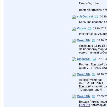
Спасибо, Гриш.
Всем любителям авт
sub Deo est
30.10
Большое спасибо за
Vitosik
29.10.2013 
Респект за химчистк
Green NN
24.10.2
s@nechek 23.10.13 в
За полировку фар.Ма
еще отличный собесе
Olegarh11
21.10.2
Респект, Григорий з
дорогу по ночам вид
Green NN
07.10.2
Артем Чубиряев
07.10 2013 Chibis
Григорий спасибо з
Ты просто гений!
Green NN
23.09.2
Владик Лимузинофф
[
NN.RU
Автофорум 