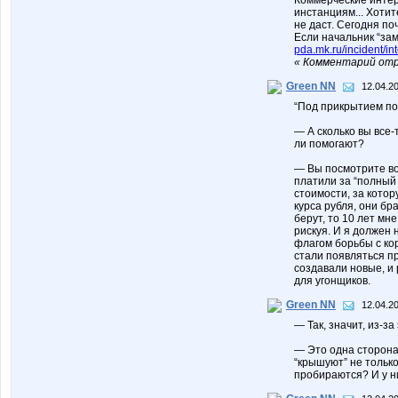
Коммерческие интер
инстанциям... Хотит
не даст. Сегодня по
Если начальник “зам
pda.mk.ru/incident/i
« Комментарий отр
Green NN
12.04.20
“Под прикрытием по
— А сколько вы все-
ли помогают?
— Вы посмотрите во
платили за “полный
стоимости, за котор
курса рубля, они бр
берут, то 10 лет мн
рискуя. И я должен
флагом борьбы с ко
стали появляться п
создавали новые, и 
для угонщиков.
Green NN
12.04.20
— Так, значит, из-з
— Это одна сторона
“крышуют” не только
пробираются? И у н