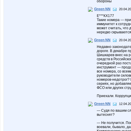
обороны
Green NN
20.04.20
Е***КХ177
Такие номера — пр
иммунитет к сотруд
может считать, что
нередко скрываются
Green NN
20.04.20
Недавно законодате
дороге. В декабре 
Шишкарев внес на р
средств в Российск
очередной раз пост
инструмент — прода
все номера, со всем
руководители силовы
номеров-недотрог? 
сериях, но добавля
ФСО или других стру
Приехали. Коррупци
Green NN
12.04.20
— Судя по вашим сл
вытеснят?
— Не получится. Поп
воевали, бывало, д