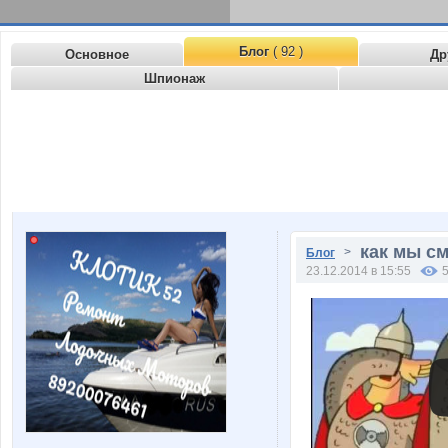
Блог
( 92 )
Основное
Др
Шпионаж
как мы см
>
Блог
23.12.2014 в 15:55