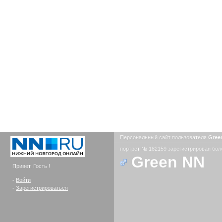
Персональный сайт пользователя
Gree
портрет № 182159 зарегистрирован боле
Green NN
Привет, Гость !
-
Войти
-
Зарегистрироваться