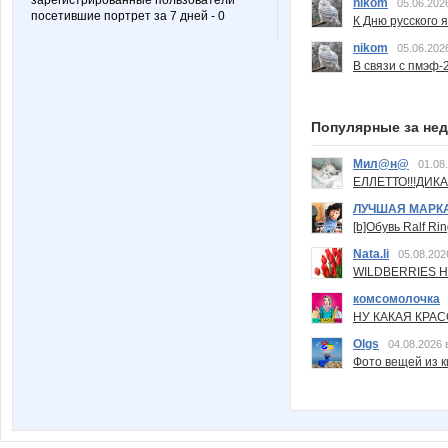
зарегистрированные пользователи
nikom
05.06.202
посетившие портрет за 7 дней - 0
К Дню русского 
nikom
05.06.202
В связи с пмэф-
Популярные за не
Мил@н@
01.08
ЕЛЛЕТТО!!!ДИК
ЛУЧШАЯ МАРК
[b]Обувь Ralf Ri
Nata.li
05.08.202
WILDBERRIES Н
комсомолочка
НУ КАКАЯ КРАСОТ
Olgs
04.08.2026 
Фото вещей из ки