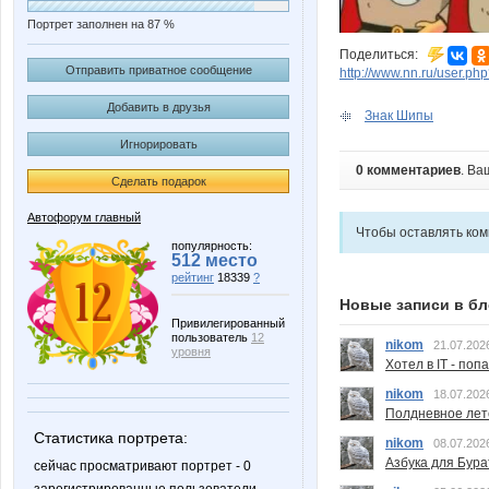
Портрет заполнен на 87 %
Поделиться:
Отправить приватное сообщение
http://www.nn.ru/user.
Добавить в друзья
Знак Шипы
Игнорировать
0 комментариев
. Ва
Сделать подарок
Автофорум главный
Чтобы оставлять ко
популярность:
512 место
рейтинг
18339
?
Новые записи в бл
Привилегированный
пользователь
12
nikom
21.07.202
уровня
Хотел в IT - поп
nikom
18.07.202
Полдневное лет
Статистика портрета:
nikom
08.07.202
Азбука для Бура
сейчас просматривают портрет - 0