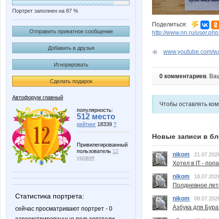
Портрет заполнен на 87 %
Поделиться:
Отправить приватное сообщение
http://www.nn.ru/user.
Добавить в друзья
www.youtube.com/w
Игнорировать
0 комментариев
. Ва
Сделать подарок
Автофорум главный
Чтобы оставлять ко
популярность:
512 место
рейтинг
18339
?
Новые записи в бл
Привилегированный
пользователь
12
nikom
21.07.202
уровня
Хотел в IT - поп
nikom
18.07.202
Полдневное лет
Статистика портрета:
nikom
08.07.202
Азбука для Бура
сейчас просматривают портрет - 0