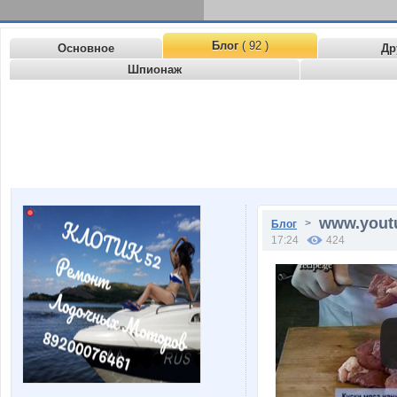
Блог
( 92 )
Основное
Др
Шпионаж
www.yout
>
Блог
17:24
424