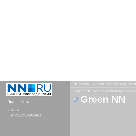
Персональный сайт пользователя
Gree
портрет № 182159 зарегистрирован боле
Green NN
Привет, Гость !
-
Войти
-
Зарегистрироваться