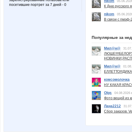
зарегистрированные пользователи
nikom
05.06.202
посетившие портрет за 7 дней - 0
К Дню русского 
nikom
05.06.202
В связи с пмэф-
Популярные за не
Мил@н@
31.07
ЛЮШЕ!!!!БЕЛО
НОВИНКИ,РАСП
Мил@н@
01.08
ЕЛЛЕТТО!!!ДИК
комсомолочка
НУ КАКАЯ КРАСОТ
Olgs
04.08.2026 
Фото вещей из ки
Лана2212
31.07
Сбор заказов. Ve