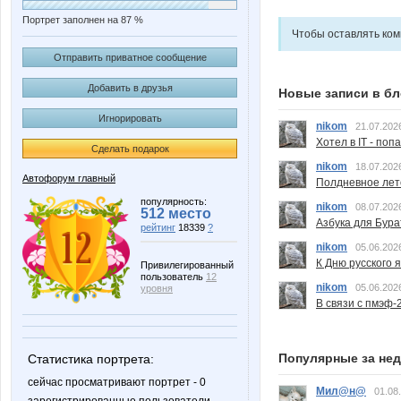
Портрет заполнен на 87 %
Чтобы оставлять ко
Отправить приватное сообщение
Добавить в друзья
Новые записи в бл
Игнорировать
nikom
21.07.202
Хотел в IT - поп
Сделать подарок
nikom
18.07.202
Автофорум главный
Полдневное лет
популярность:
nikom
08.07.202
512 место
Азбука для Бура
рейтинг
18339
?
nikom
05.06.202
К Дню русского 
Привилегированный
пользователь
12
nikom
05.06.202
уровня
В связи с пмэф-
Популярные за не
Статистика портрета:
сейчас просматривают портрет - 0
Мил@н@
01.08