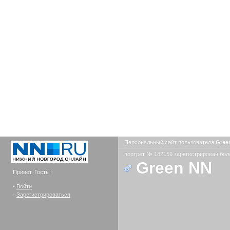
Персональный сайт пользователя
Gree
портрет № 182159 зарегистрирован боле
Green NN
Привет, Гость !
-
Войти
-
Зарегистрироваться