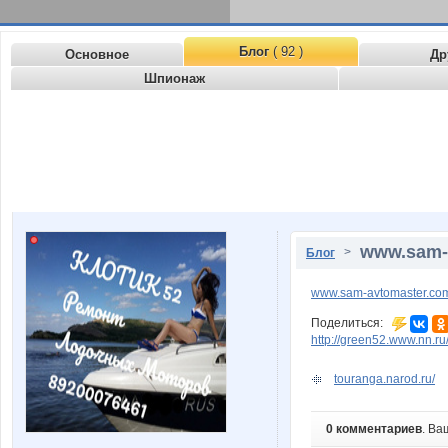
Блог
( 92 )
Основное
Др
Шпионаж
www.sam-
>
Блог
www.sam-avtomaster.co
Поделиться:
http://green52.www.nn.r
touranga.narod.ru/
0 комментариев
. Ва