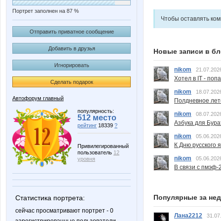
Портрет заполнен на 87 %
Чтобы оставлять ко
Отправить приватное сообщение
Добавить в друзья
Новые записи в бл
Игнорировать
nikom
21.07.202
Хотел в IT - поп
Сделать подарок
nikom
18.07.202
Автофорум главный
Полдневное лет
популярность:
nikom
08.07.202
512 место
Азбука для Бура
рейтинг
18339
?
nikom
05.06.202
К Дню русского 
Привилегированный
пользователь
12
nikom
05.06.202
уровня
В связи с пмэф-
Популярные за не
Статистика портрета:
сейчас просматривают портрет - 0
Лана2212
31.07