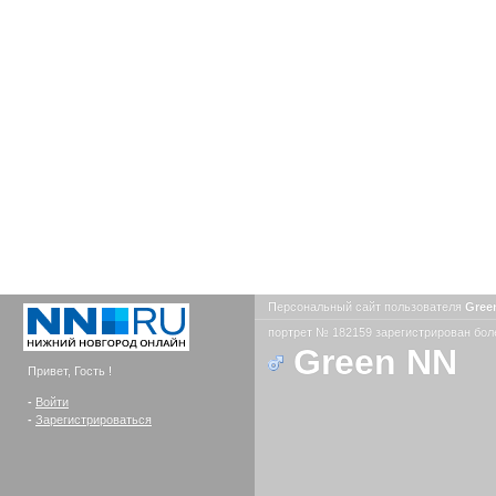
Персональный сайт пользователя
Gree
портрет № 182159 зарегистрирован боле
Green NN
Привет, Гость !
-
Войти
-
Зарегистрироваться