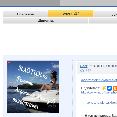
Блог
( 92 )
Основное
Др
Шпионаж
avto-znato
>
Блог
567
avto-znatok.ru/skhema-d
Поделиться:
http://www.nn.ru/user.
avto-znatok.ru/skhem
0 комментариев
. Ва