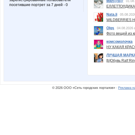
зарегистрированные пользователи
Мил@н@
01.08
посетившие портрет за 7 дней - 0
ЕЛЛЕТТО!!!ДИК
Nata.li
05.08.202
WILDBERRIES Н
Olgs
04.08.2026 
Фото вещей из ки
комсомолочка
НУ КАКАЯ КРАСОТ
ЛУЧШАЯ МАРК
[b]Обувь Ralf Ri
© 2026 ООО «Сеть городских порталов» ·
Реклама н