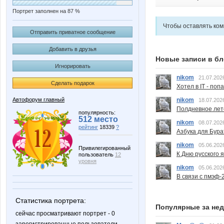
Портрет заполнен на 87 %
Чтобы оставлять ко
Отправить приватное сообщение
Добавить в друзья
Новые записи в бл
Игнорировать
nikom
21.07.202
Сделать подарок
Хотел в IT - поп
nikom
Автофорум главный
18.07.202
Полдневное лет
популярность:
512 место
nikom
08.07.202
рейтинг
18339
?
Азбука для Бура
nikom
05.06.202
Привилегированный
К Дню русского 
пользователь
12
уровня
nikom
05.06.202
В связи с пмэф-
Статистика портрета:
Популярные за не
сейчас просматривают портрет - 0